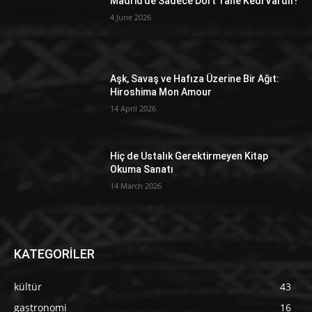
Madrid’de Sadece Dört Tane Kedi Vardır!
4 June 2026
Aşk, Savaş ve Hafıza Üzerine Bir Ağıt:
Hiroshima Mon Amour
14 April 2026
Hiç de Ustalık Gerektirmeyen Kitap
Okuma Sanatı
14 March 2026
KATEGORİLER
kültür
43
gastronomi
16