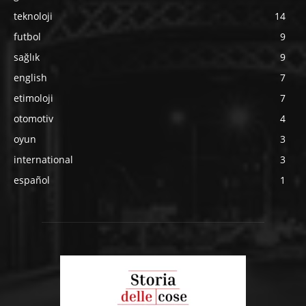
teknoloji
14
futbol
9
sağlık
9
english
7
etimoloji
7
otomotiv
4
oyun
3
international
3
español
1