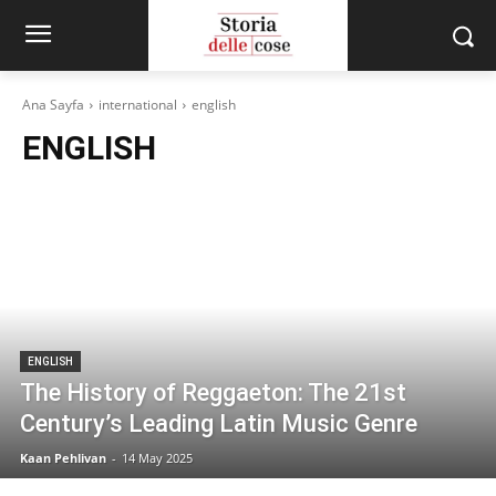
Ana Sayfa
international
english
ENGLISH
ENGLISH
The History of Reggaeton: The 21st
Century’s Leading Latin Music Genre
Kaan Pehlivan
-
14 May 2025