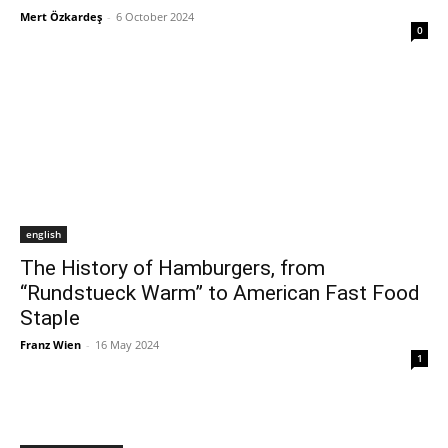
Mert Özkardeş
-
6 October 2024
0
english
The History of Hamburgers, from
“Rundstueck Warm” to American Fast Food
Staple
Franz Wien
-
16 May 2024
1