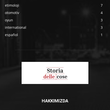
etimoloji
7
otomotiv
4
oyun
3
international
3
español
1
HAKKIMIZDA