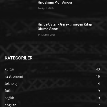
Hiroshima Mon Amour
14 April 2026
Hiç de Ustalık Gerektirmeyen Kitap
Okuma Sanatı
14 March 2026
KATEGORİLER
kültür
43
gastronomi
16
teknoloji
14
futbol
9
sağlık
9
english
7