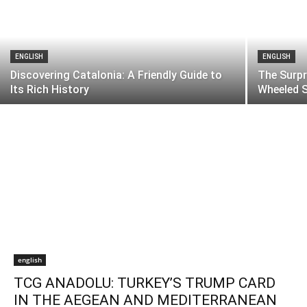
ENGLISH
ENGLISH
Discovering Catalonia: A Friendly Guide to
The Surpr
Its Rich History
Wheeled 
english
TCG ANADOLU: TURKEY’S TRUMP CARD
IN THE AEGEAN AND MEDITERRANEAN