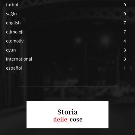
futbol
9
sağlık
9
english
7
etimoloji
7
otomotiv
4
oyun
3
international
3
español
1