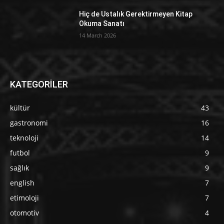
Hiç de Ustalık Gerektirmeyen Kitap
Okuma Sanatı
14 March 2026
KATEGORİLER
kültür
43
gastronomi
16
teknoloji
14
futbol
9
sağlık
9
english
7
etimoloji
7
otomotiv
4