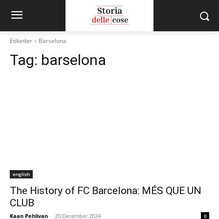
Etiketler
Barselona
Tag:
barselona
english
The History of FC Barcelona: MÉS QUE UN
CLUB
Kaan Pehlivan
-
20 December 2024
0