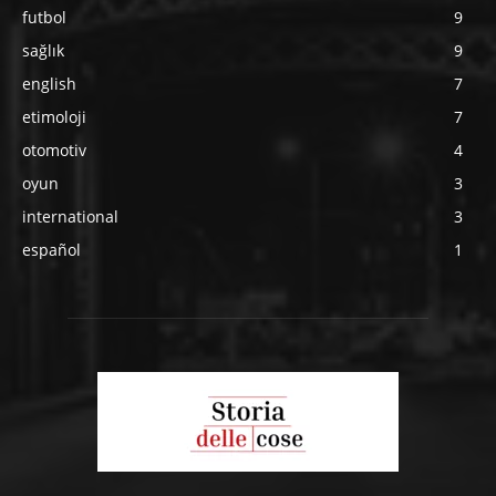
futbol
9
sağlık
9
english
7
etimoloji
7
otomotiv
4
oyun
3
international
3
español
1