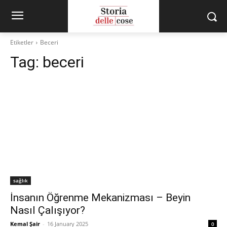
Etiketler
Beceri
Tag:
beceri
sağlık
İnsanın Öğrenme Mekanizması – Beyin
Nasıl Çalışıyor?
Kemal Şair
-
16 January 2025
0