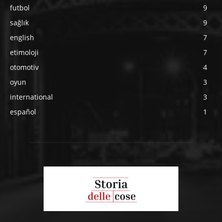
futbol
9
sağlık
9
english
7
etimoloji
7
otomotiv
4
oyun
3
international
3
español
1