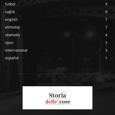
futbol
9
sağlık
9
english
7
etimoloji
7
otomotiv
4
oyun
3
international
3
español
1