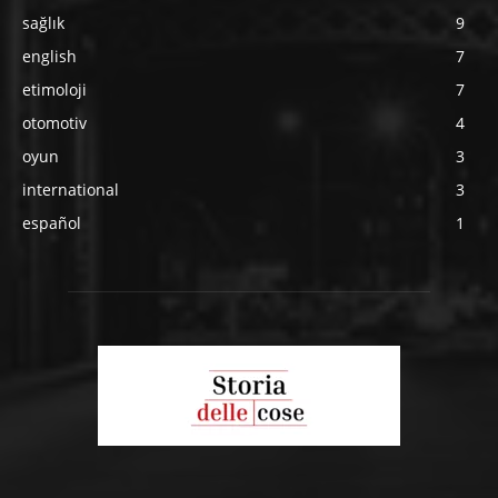
sağlık
9
english
7
etimoloji
7
otomotiv
4
oyun
3
international
3
español
1