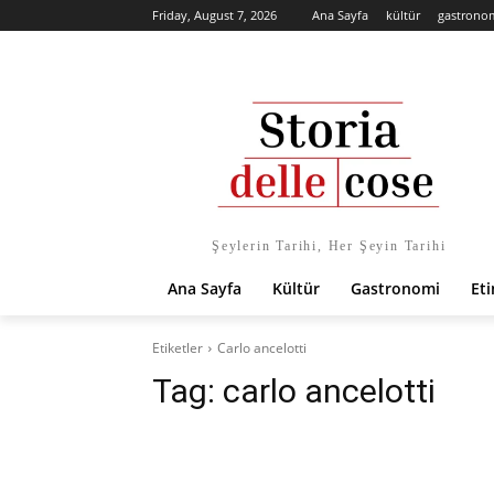
Friday, August 7, 2026
Ana Sayfa
kültür
gastrono
Şeylerin Tarihi, Her Şeyin Tarihi
Ana Sayfa
Kültür
Gastronomi
Eti
Etiketler
Carlo ancelotti
Tag:
carlo ancelotti