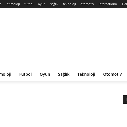
mi
etimoloji
futbol
oyun
sağlık
teknoloji
otomotiv
international
Ha
moloji
Futbol
Oyun
Sağlık
Teknoloji
Otomotiv