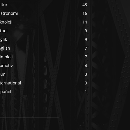
ltür
43
astronomi
16
knoloji
14
tbol
9
ğlık
9
glish
7
imoloji
7
tomotiv
4
yun
3
ternational
3
spañol
1