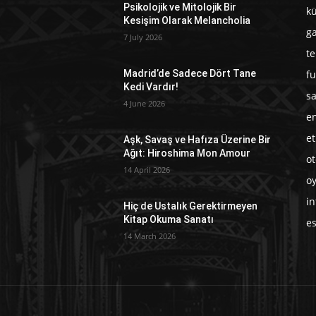
Psikolojik ve Mitolojik Bir
kü
Kesişim Olarak Melancholia
g
7 July 2026
te
fu
Madrid’de Sadece Dört Tane
Kedi Vardır!
sa
4 June 2026
en
et
Aşk, Savaş ve Hafıza Üzerine Bir
Ağıt: Hiroshima Mon Amour
o
14 April 2026
o
in
Hiç de Ustalık Gerektirmeyen
Kitap Okuma Sanatı
e
14 March 2026