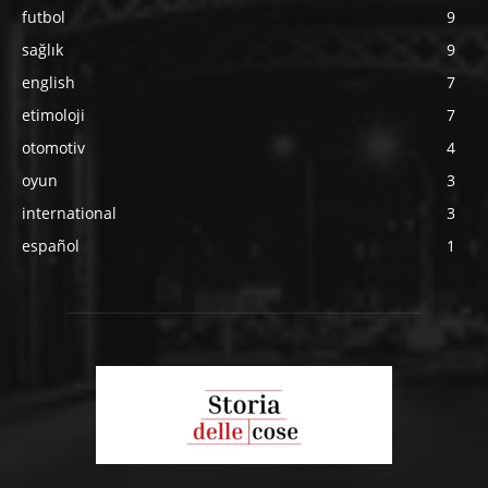
futbol
9
sağlık
9
english
7
etimoloji
7
otomotiv
4
oyun
3
international
3
español
1