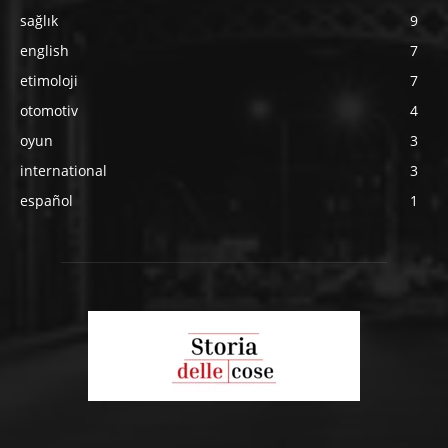
sağlık
9
english
7
etimoloji
7
otomotiv
4
oyun
3
international
3
español
1