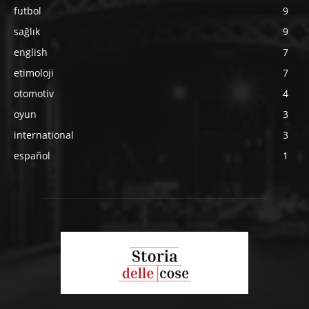
futbol
9
sağlık
9
english
7
etimoloji
7
otomotiv
4
oyun
3
international
3
español
1