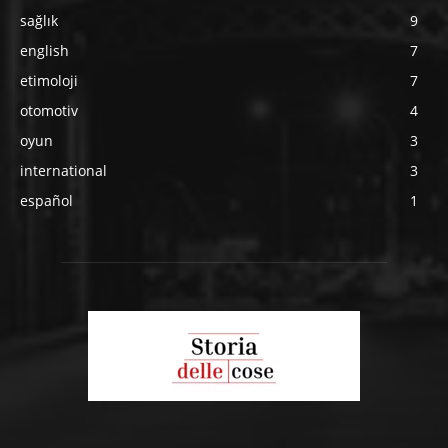
sağlık
9
english
7
etimoloji
7
otomotiv
4
oyun
3
international
3
español
1