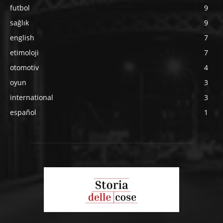
futbol
9
sağlık
9
english
7
etimoloji
7
otomotiv
4
oyun
3
international
3
español
1