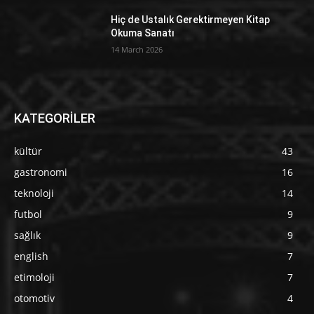
Hiç de Ustalık Gerektirmeyen Kitap
Okuma Sanatı
14 March 2026
KATEGORİLER
kültür
43
gastronomi
16
teknoloji
14
futbol
9
sağlık
9
english
7
etimoloji
7
otomotiv
4