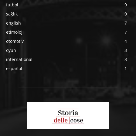
futbol
9
sağlık
9
english
7
etimoloji
7
otomotiv
4
oyun
3
international
3
español
1