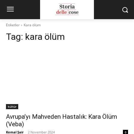
Etiketler
Kara ölüm
Tag:
kara ölüm
kültür
Avrupa’yı Mahveden Hastalık: Kara Ölüm
(Veba)
Kemal Şair
-
2 November 2024
0