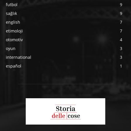
futbol
9
sağlık
9
english
7
etimoloji
7
otomotiv
4
oyun
3
international
3
español
1