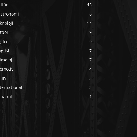
ltür
43
astronomi
16
knoloji
14
tbol
9
ğlık
9
glish
7
imoloji
7
tomotiv
4
yun
3
ternational
3
spañol
1