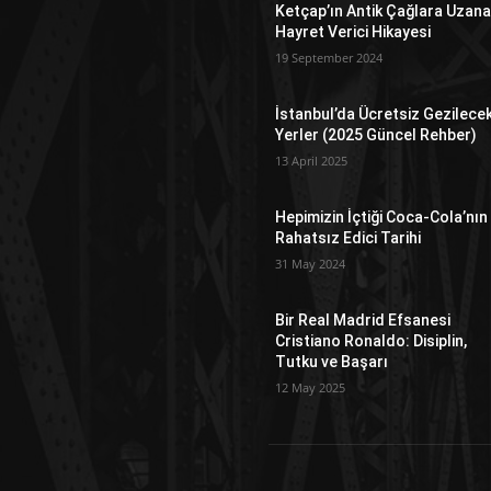
Ketçap’ın Antik Çağlara Uzan
Hayret Verici Hikayesi
19 September 2024
İstanbul’da Ücretsiz Gezilece
Yerler (2025 Güncel Rehber)
13 April 2025
Hepimizin İçtiği Coca-Cola’nın
Rahatsız Edici Tarihi
31 May 2024
Bir Real Madrid Efsanesi
Cristiano Ronaldo: Disiplin,
Tutku ve Başarı
12 May 2025