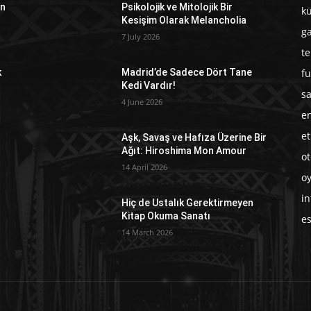
an
Psikolojik ve Mitolojik Bir
kü
Kesişim Olarak Melancholia
g
7 July 2026
te
fu
k
Madrid’de Sadece Dört Tane
Kedi Vardır!
sa
4 June 2026
en
et
Aşk, Savaş ve Hafıza Üzerine Bir
Ağıt: Hiroshima Mon Amour
o
14 April 2026
o
in
Hiç de Ustalık Gerektirmeyen
Kitap Okuma Sanatı
e
14 March 2026