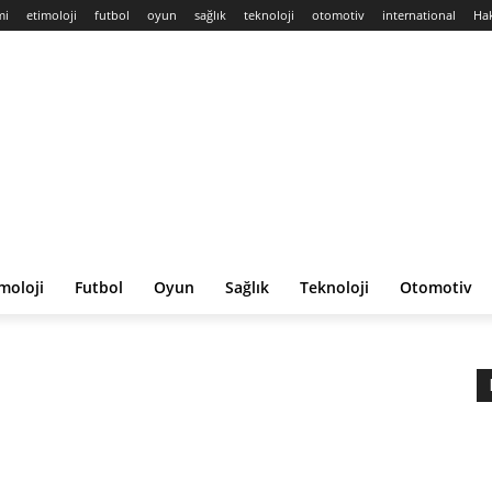
mi
etimoloji
futbol
oyun
sağlık
teknoloji
otomotiv
international
Ha
moloji
Futbol
Oyun
Sağlık
Teknoloji
Otomotiv