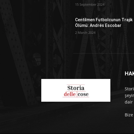
15 September 2024
Centilmen Futbolcunun Trajik
Ölümü: Andrés Escobar
2 March 2024
HA
Stor
şeyi
dair 
Bize