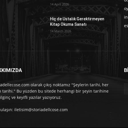
14 April 2026
o
in
Hiç de Ustalık Gerektirmeyen
Kitap Okuma Sanatı
e
14 March 2026
KKIMIZDA
B
iadellecose.com olarak çıkış noktamız "Şeylerin tarihi, her
n tarihi." Bu yüzden bu sitede herhangi bir şeyin tarihine
ilginç ve keyifli yazılar yazıyoruz.
 ulaşın: iletisim@storiadellcose.com