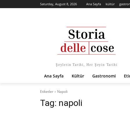
Saturday, August 8, 2026
Ana Sayfa
kültür
gastro
Şeylerin Tarihi, Her Şeyin Tarihi
Ana Sayfa
Kültür
Gastronomi
Eti
Etiketler
Napoli
Tag:
napoli