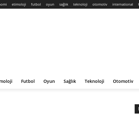
nomi
etimoloji
futbol
oyun
sağlık
teknoloji
otomotiv
international
moloji
Futbol
Oyun
Sağlık
Teknoloji
Otomotiv