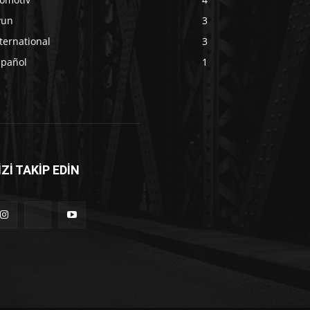
yun
3
ternational
3
spañol
1
İZİ TAKİP EDİN