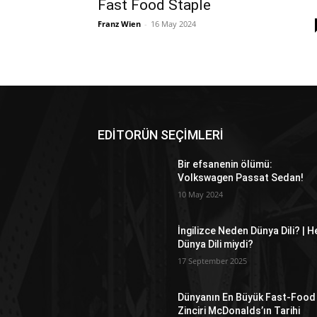
Fast Food Staple
Franz Wien
-
16 May 2024
EDİTORÜN SEÇİMLERİ
Bir efsanenin ölümü:
Volkswagen Passat Sedan!
10 May 2024
İngilizce Neden Dünya Dili? | H
Dünya Dili miydi?
17 September 2025
Dünyanın En Büyük Fast-Food
Zinciri McDonalds’ın Tarihi