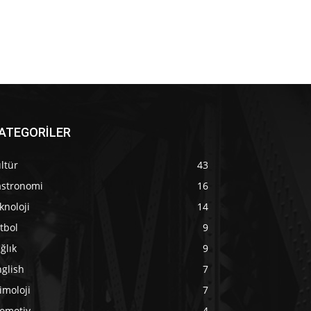
ATEGORİLER
ltür
43
astronomi
16
knoloji
14
tbol
9
ğlık
9
glish
7
imoloji
7
tomotiv
4