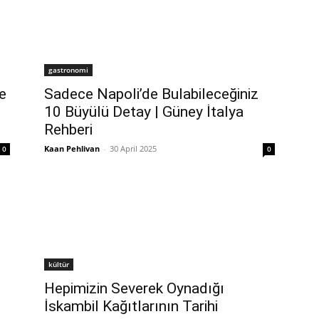
gastronomi
ie
Sadece Napoli’de Bulabileceğiniz
10 Büyülü Detay | Güney İtalya
Rehberi
Kaan Pehlivan
-
30 April 2025
0
0
kültür
Hepimizin Severek Oynadığı
İskambil Kağıtlarının Tarihi