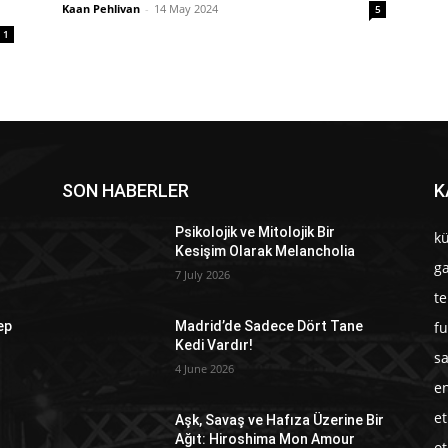
Kaan Pehlivan
-
14 May 2024
5
1
SON HABERLER
K
Psikolojik ve Mitolojik Bir
kü
Kesişim Olarak Melancholia
g
7 July 2026
te
fu
ep
Madrid’de Sadece Dört Tane
Kedi Vardır!
sa
4 June 2026
en
et
Aşk, Savaş ve Hafıza Üzerine Bir
Ağıt: Hiroshima Mon Amour
o