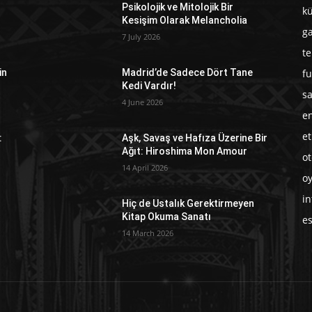
Psikolojik ve Mitolojik Bir
kü
Kesişim Olarak Melancholia
g
7 July 2026
te
fu
in
Madrid’de Sadece Dört Tane
Kedi Vardır!
sa
4 June 2026
en
et
:
Aşk, Savaş ve Hafıza Üzerine Bir
Ağıt: Hiroshima Mon Amour
o
14 April 2026
o
in
a
Hiç de Ustalık Gerektirmeyen
Kitap Okuma Sanatı
e
14 March 2026