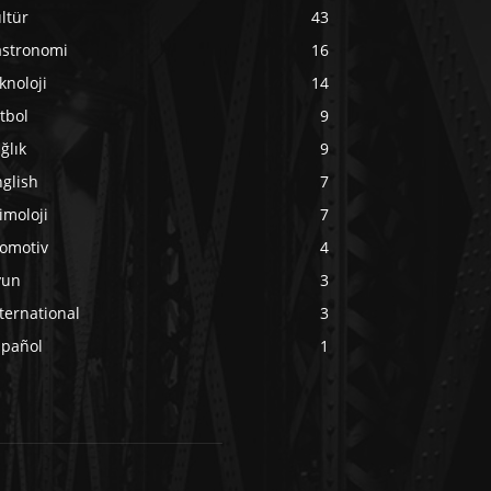
ltür
43
astronomi
16
knoloji
14
tbol
9
ğlık
9
glish
7
imoloji
7
tomotiv
4
yun
3
ternational
3
spañol
1