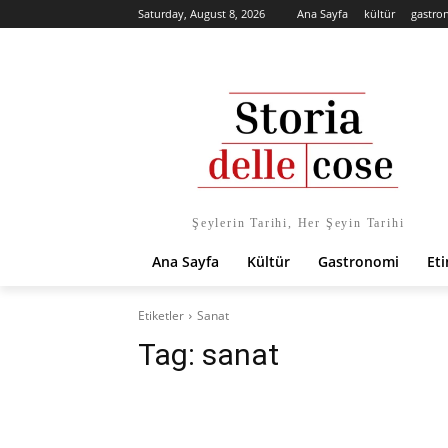
Saturday, August 8, 2026
Ana Sayfa
kültür
gastro
Şeylerin Tarihi, Her Şeyin Tarihi
Ana Sayfa
Kültür
Gastronomi
Eti
Etiketler
Sanat
Tag:
sanat