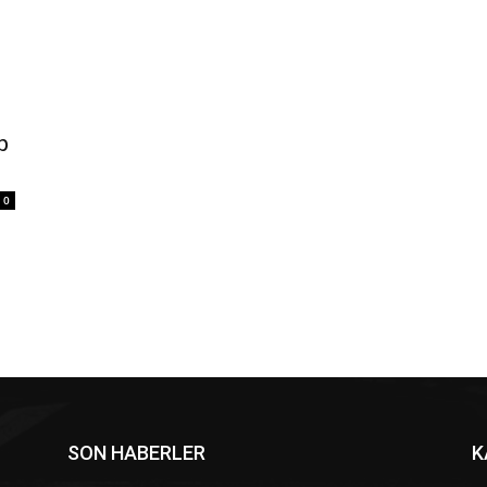
p
0
SON HABERLER
K