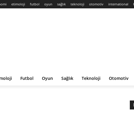
nomi
etimoloji
futbol
oyun
sağlık
teknoloji
otomotiv
international
moloji
Futbol
Oyun
Sağlık
Teknoloji
Otomotiv