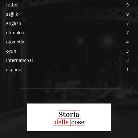
futbol
9
sağlık
9
english
7
etimoloji
7
otomotiv
4
oyun
3
international
3
español
1