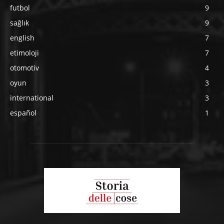
futbol
9
sağlık
9
english
7
etimoloji
7
otomotiv
4
oyun
3
international
3
español
1