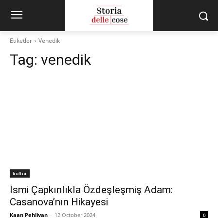
Etiketler
Venedik
Tag:
venedik
kültür
İsmi Çapkınlıkla Özdeşleşmiş Adam:
Casanova’nın Hikayesi
Kaan Pehlivan
-
12 October 2024
0