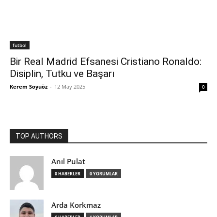
futbol
Bir Real Madrid Efsanesi Cristiano Ronaldo:
Disiplin, Tutku ve Başarı
Kerem Soyuöz
-
12 May 2025
0
TOP AUTHORS
Anıl Pulat
0 HABERLER
0 YORUMLAR
Arda Korkmaz