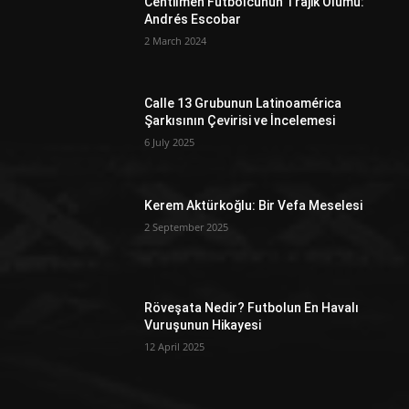
Centilmen Futbolcunun Trajik Ölümü:
Andrés Escobar
2 March 2024
Calle 13 Grubunun Latinoamérica
Şarkısının Çevirisi ve İncelemesi
6 July 2025
Kerem Aktürkoğlu: Bir Vefa Meselesi
2 September 2025
Röveşata Nedir? Futbolun En Havalı
Vuruşunun Hikayesi
12 April 2025