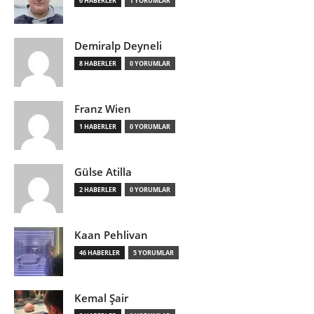
6 HABERLER
1 YORUMLAR
Demiralp Deyneli
8 HABERLER
0 YORUMLAR
Franz Wien
1 HABERLER
0 YORUMLAR
Gülse Atilla
2 HABERLER
0 YORUMLAR
Kaan Pehlivan
46 HABERLER
5 YORUMLAR
Kemal Şair