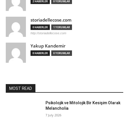
2 HABERLER
0 YORUMLAR
storiadellecose.com
0 HABERLER
1 YORUMLAR
http://storiadellecose.com
Yakup Kandemir
0 HABERLER
0 YORUMLAR
MOST READ
Psikolojik ve Mitolojik Bir Kesişim Olarak
Melancholia
7 July 2026