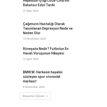
Hepimizin İçtiği Coca-Cola’nın
Rahatsız Edici Tarihi
31 May 2024
Çağımızın Hastalığı Olarak
Tanımlanan Depresyon Nedir ve
Neden Olur
13 November 2024
Röveşata Nedir? Futbolun En
Havalı Vuruşunun Hikayesi
12 April 2025
BMW M: Herkesin hayalini
süsleyen spor otomobil
markası!
8 November 2024
Devamını Göster