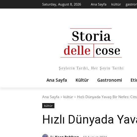
Saturday, August 8, 2026
Ana Sayfa
kültür
gastro
Şeylerin Tarihi, Her Şeyin Tarihi
Ana Sayfa
Kültür
Gastronomi
Eti
Ana Sayfa
kültür
Hızlı Dünyada Yavaş Bir Nefes: Cit
kültür
Hızlı Dünyada Yav
By
Kaan Pehlivan