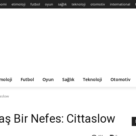
nomi
etimoloji
futbol
oyun
sağlık
teknoloji
otomotiv
international
moloji
Futbol
Oyun
Sağlık
Teknoloji
Otomotiv
taslow
aş Bir Nefes: Cittaslow