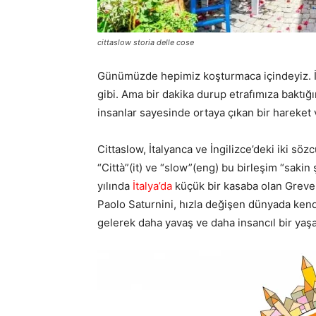
cittaslow storia delle cose
Günümüzde hepimiz koşturmaca içindeyiz. İ
gibi. Ama bir dakika durup etrafımıza baktığ
insanlar sayesinde ortaya çıkan bir hareket v
Cittaslow, İtalyanca ve İngilizce’deki iki sö
“Città”(it) ve “slow”(eng) bu birleşim “sakin
yılında
İtalya’da
küçük bir kasaba olan Greve 
Paolo Saturnini, hızla değişen dünyada kendi
gelerek daha yavaş ve daha insancıl bir ya