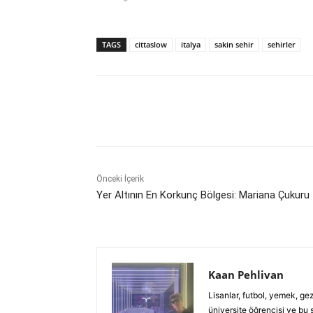
TAGS
cittaslow
italya
sakin sehir
sehirler
Paylaş
Önceki İçerik
Yer Altının En Korkunç Bölgesi: Mariana Çukuru
Kaan Pehlivan
Lisanlar, futbol, yemek, g
üniversite öğrencisi ve bu 