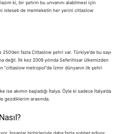
zım ki, bir şehrin bu unvanını alabilmesi için
i istesek de memleketin her yerini cittaslow
 250’den fazla Cittaslow şehri var. Türkiye’de bu sayı
a değil. İlk kez 2009 yılında Seferihisar ülkemizden
lan “cittaslow metropol”de İzmir dünyanın ilk şehri
 ise akımın başladığı İtalya. Öyle ki sadece İtalya’da
de gezdiklerim arasında.
Nasıl?
or. İnsanlar birbirleriyle daha fazla sohbet ediyor,