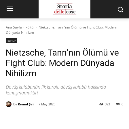
Ana Sayfa
kültür
Nietzsche, Tanrı’nın Ölümü ve Fight Club: Modern
Dünyada Nihilizm
kültür
Nietzsche, Tanrı’nın Ölümü ve
Fight Club: Modern Dünyada
Nihilizm
Dövüş kulübünün ilk kuralı, dövüş kulübü hakkında
konuşmamaktır!
By
Kemal Şair
7 May 2025
393
0