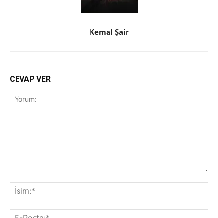
Kemal Şair
CEVAP VER
Yorum:
İsi
E-