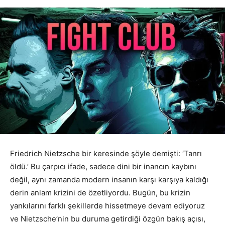
Friedrich Nietzsche bir keresinde şöyle demişti: ‘Tanrı
öldü.’ Bu çarpıcı ifade, sadece dini bir inancın kaybını
değil, aynı zamanda modern insanın karşı karşıya kaldığı
derin anlam krizini de özetliyordu. Bugün, bu krizin
yankılarını farklı şekillerde hissetmeye devam ediyoruz
ve Nietzsche’nin bu duruma getirdiği özgün bakış açısı,