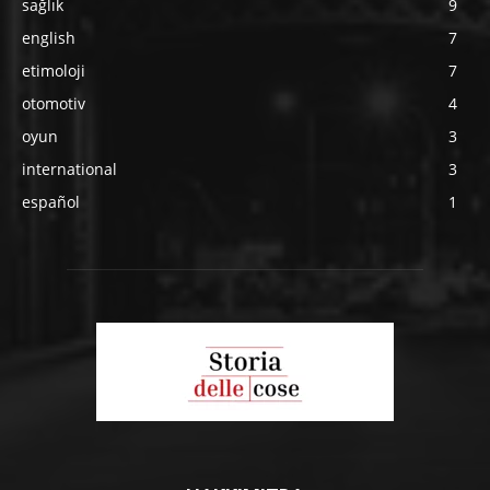
sağlık
9
english
7
etimoloji
7
otomotiv
4
oyun
3
international
3
español
1