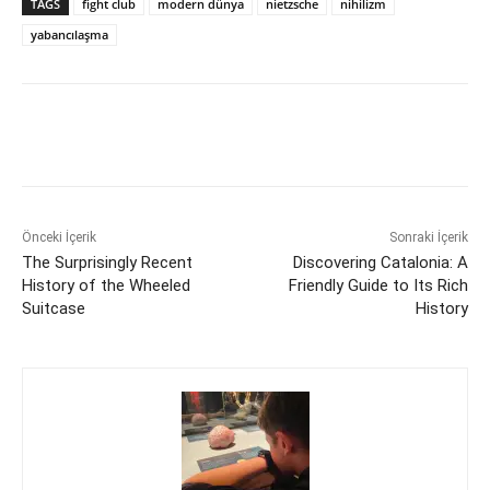
TAGS
fight club
modern dünya
nietzsche
nihilizm
yabancılaşma
Önceki İçerik
Sonraki İçerik
The Surprisingly Recent
Discovering Catalonia: A
History of the Wheeled
Friendly Guide to Its Rich
Suitcase
History