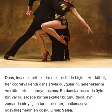
Dans, insanlık tarihi kadar eski bir ifade biçimi. Her kültür,
her coğrafya kendi danslarıyla duygularını, geleneklerini
ve ritüellerini sahneye taşımış. Bu danslar arasında öyle
biri var ki; sadece bir hareketler bütünü değil, aynı
zamanda bir yaşam tarzı, bir enerji patlaması ve
sosyalleşmenin en coşkulu hali:
Salsa
.