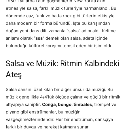
1950’li yıllarda Latin göçmenlerin New York’a akın
etmesiyle salsa, farklı müzik türleriyle harmanlandı. Bu
dönemde caz, funk ve hatta rock gibi türlerin etkisiyle
daha modern bir forma büründü. İşte bu karışımdan
doğan yeni dans dili, zamanla “salsa” adını aldı. Kelime
anlamı olarak
“sos”
demek olan salsa, adeta içinde
bulunduğu kültürel karışımı temsil eden bir isim oldu.
Salsa ve Müzik: Ritmin Kalbindeki
Ateş
Salsa dansını özel kılan bir diğer unsur da müziği. Bu
müzik genellikle 4/4’lük ölçüde çalınır ve güçlü bir ritmik
altyapıya sahiptir.
Conga, bongo, timbales
, trompet ve
piyano gibi enstrümanlar, bu müziğin
vazgeçilmezlerindendir. Her bir enstrüman, dansçıya
farklı bir duygu ve hareket katmanı sunar.