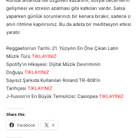
Ruhsal anlamda ise özgüven kazanımı, sosyal becerilerin
gelişmesi ve stresin azalması gibi katkıları vardır. Salsa
yaparken günlük sorunlarınızı bir kenara bırakır, sadece o
anın ritmine kapılırsınız. Bu da adeta bir meditasyon etkisi
yaratır.
Reggaeton’un Tarihi: 21. Yüzyılın En Öne Çıkan Latin
Müzik Türü
TIKLAYINIZ
Spotify’ın Hikayesi: Dijital Müzik Devriminin
Doğuşu
TIKLAYINIZ
Sayısız Şarkıda Kullanılan Roland TR-808’in
Tarihçesi
TIKLAYINIZ
J-Fusion’ın En Büyük Temsilcisi: Casiopea
TIKLAYINIZ
Share this:
Facebook
X