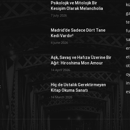
Psikolojik ve Mitolojik Bir
kü
Kesişim Olarak Melancholia
g
7 July 2026
te
fu
Madrid’de Sadece Dört Tane
Kedi Vardır!
sa
4 June 2026
en
et
Aşk, Savaş ve Hafıza Üzerine Bir
Ağıt: Hiroshima Mon Amour
o
14 April 2026
o
in
Hiç de Ustalık Gerektirmeyen
:
Kitap Okuma Sanatı
e
14 March 2026