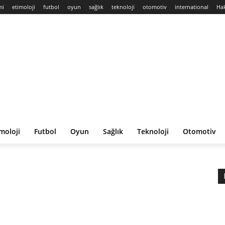
mi
etimoloji
futbol
oyun
sağlık
teknoloji
otomotiv
international
Ha
moloji
Futbol
Oyun
Sağlık
Teknoloji
Otomotiv