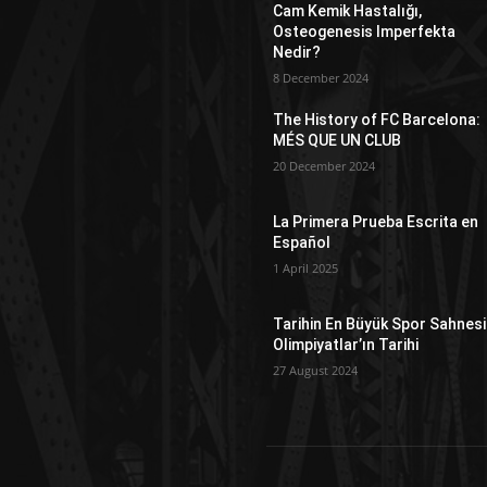
Cam Kemik Hastalığı,
Osteogenesis Imperfekta
Nedir?
8 December 2024
The History of FC Barcelona:
MÉS QUE UN CLUB
20 December 2024
La Primera Prueba Escrita en
Español
1 April 2025
Tarihin En Büyük Spor Sahnesi
Olimpiyatlar’ın Tarihi
27 August 2024