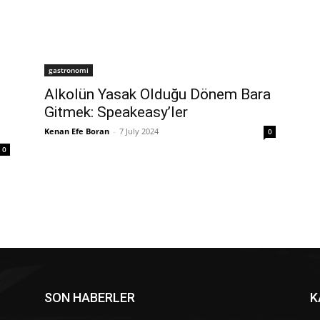
gastronomi
Alkolün Yasak Olduğu Dönem Bara
Gitmek: Speakeasy’ler
Kenan Efe Boran
-
7 July 2024
0
0
SON HABERLER
K