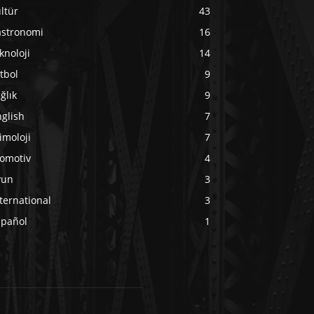
ltür
43
astronomi
16
knoloji
14
tbol
9
ğlık
9
glish
7
imoloji
7
tomotiv
4
yun
3
ternational
3
spañol
1