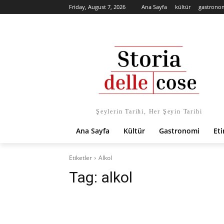
Friday, August 7, 2026
Ana Sayfa
kültür
gastrono
Şeylerin Tarihi, Her Şeyin Tarihi
Ana Sayfa
Kültür
Gastronomi
Eti
Etiketler
Alkol
Tag:
alkol