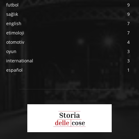
futbol
9
sağlık
9
english
7
etimoloji
7
otomotiv
4
oyun
3
international
3
español
1