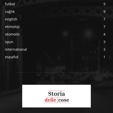
futbol
9
sağlık
9
english
7
etimoloji
7
otomotiv
4
oyun
3
international
3
español
1