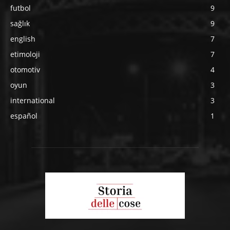
futbol
9
sağlık
9
english
7
etimoloji
7
otomotiv
4
oyun
3
international
3
español
1