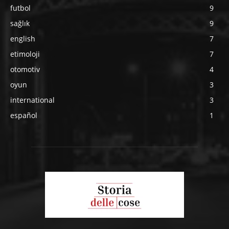
futbol
9
sağlık
9
english
7
etimoloji
7
otomotiv
4
oyun
3
international
3
español
1