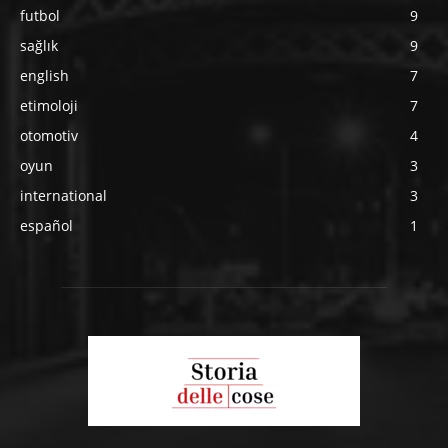
futbol
9
sağlık
9
english
7
etimoloji
7
otomotiv
4
oyun
3
international
3
español
1