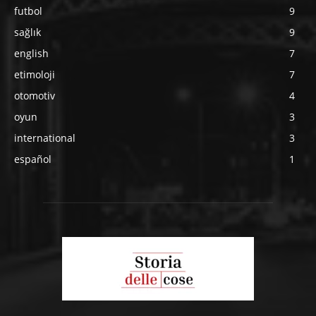
futbol
9
sağlık
9
english
7
etimoloji
7
otomotiv
4
oyun
3
international
3
español
1