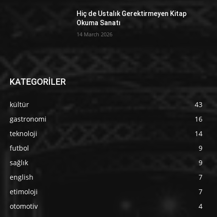
Hiç de Ustalık Gerektirmeyen Kitap
Okuma Sanatı
14 March 2026
KATEGORİLER
kültür
43
gastronomi
16
teknoloji
14
futbol
9
sağlık
9
english
7
etimoloji
7
otomotiv
4