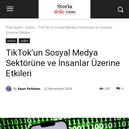
Ana Sayfa
kültür
TikTok'un Sosyal Medya Sektörüne ve İnsanlar
Üzerine Etkileri
kültür
sağlık
TikTok’un Sosyal Medya
Sektörüne ve İnsanlar Üzerine
Etkileri
By
Kaan Pehlivan
22 November 2024
297
0