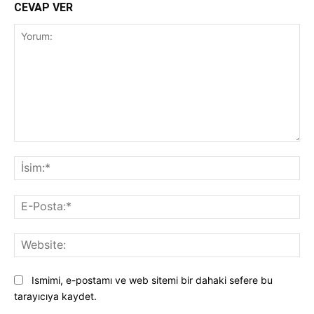
CEVAP VER
Yorum:
İsi
E-
Pos
Web
Ismimi, e-postamı ve web sitemi bir dahaki sefere bu
tarayıcıya kaydet.