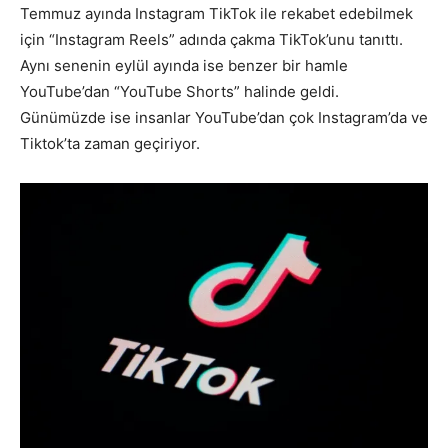
Temmuz ayında Instagram TikTok ile rekabet edebilmek
için “Instagram Reels” adında çakma TikTok’unu tanıttı.
Aynı senenin eylül ayında ise benzer bir hamle
YouTube’dan “YouTube Shorts” halinde geldi.
Günümüzde ise insanlar YouTube’dan çok Instagram’da ve
Tiktok’ta zaman geçiriyor.