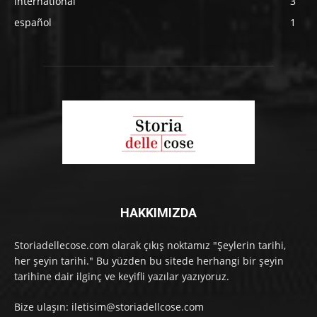
international
3
español
1
HAKKIMIZDA
Storiadellecose.com olarak çıkış noktamız "Şeylerin tarihi,
her şeyin tarihi." Bu yüzden bu sitede herhangi bir şeyin
tarihine dair ilginç ve keyifli yazılar yazıyoruz.
Bize ulaşın: iletisim@storiadellcose.com