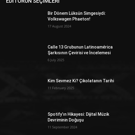
EDİTORÜN SEÇİMLERİ
Bir Dönem Lüksün Simgesiydi:
Volkswagen Phaeton!
17 August 2024
Calle 13 Grubunun Latinoamérica
Şarkısının Çevirisi ve İncelemesi
6 July 2025
Kim Sevmez Ki? Çikolatanın Tarihi
11 February 2025
Spotify’ın Hikayesi: Dijital Müzik
Devriminin Doğuşu
11 September 2024