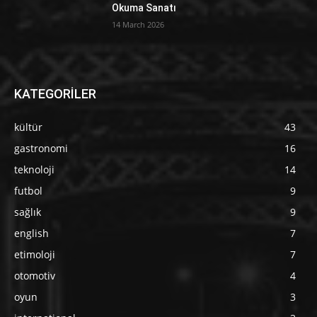
Okuma Sanatı
14 March 2026
KATEGORİLER
kültür
43
gastronomi
16
teknoloji
14
futbol
9
sağlık
9
english
7
etimoloji
7
otomotiv
4
oyun
3