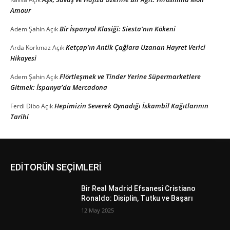
Amour
Bir İspanyol Klasiği: Siesta’nın Kökeni
Adem Şahin
Açık
Ketçap’ın Antik Çağlara Uzanan Hayret Verici
Arda Korkmaz
Açık
Hikayesi
Flörtleşmek ve Tinder Yerine Süpermarketlere
Adem Şahin
Açık
Gitmek: İspanya’da Mercadona
Hepimizin Severek Oynadığı İskambil Kağıtlarının
Ferdi Dibo
Açık
Tarihi
EDİTORÜN SEÇİMLERİ
Bir Real Madrid Efsanesi Cristiano
Ronaldo: Disiplin, Tutku ve Başarı
12 May 2025