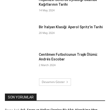
Kağıtlarının Tarihi
14 May 2024
Bir İtalyan Klasiği: Aperol Spritz’in Tarihi
20 May 2024
Centilmen Futbolcunun Trajik Ölümü:
Andrés Escobar
2 March 2024
Devamını Göster
SON YORUMLAR
Aşk, Savaş ve Hafıza Üzerine Bir Ağıt: Hiroshima Mon
Ravsa
Açık