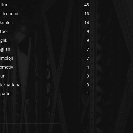
ltür
43
astronomi
16
knoloji
14
tbol
9
ğlık
9
glish
7
imoloji
7
tomotiv
4
yun
3
ternational
3
spañol
1