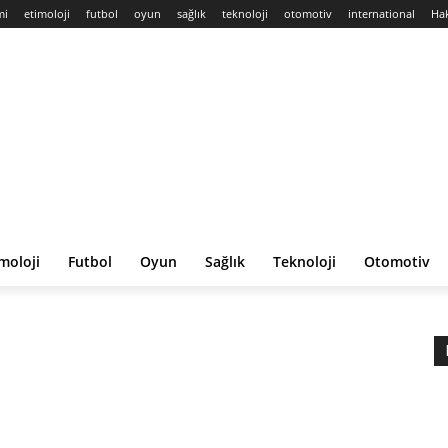
mi
etimoloji
futbol
oyun
sağlık
teknoloji
otomotiv
international
Ha
moloji
Futbol
Oyun
Sağlık
Teknoloji
Otomotiv