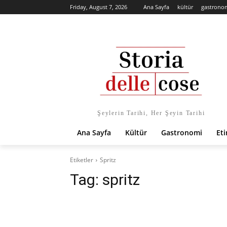
Friday, August 7, 2026
Ana Sayfa
kültür
gastrono
Şeylerin Tarihi, Her Şeyin Tarihi
Ana Sayfa
Kültür
Gastronomi
Eti
Etiketler
Spritz
Tag:
spritz