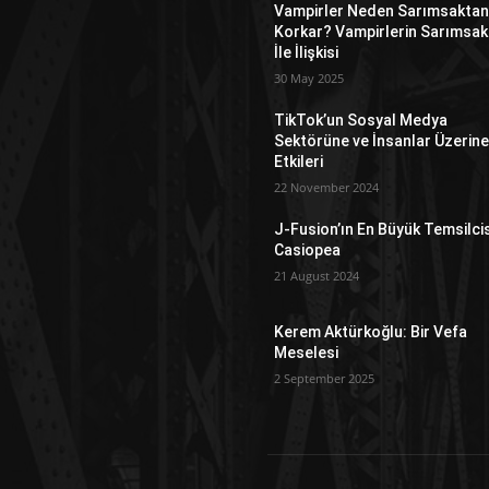
Vampirler Neden Sarımsakta
Korkar? Vampirlerin Sarımsak
İle İlişkisi
30 May 2025
TikTok’un Sosyal Medya
Sektörüne ve İnsanlar Üzerin
Etkileri
22 November 2024
J-Fusion’ın En Büyük Temsilcis
Casiopea
21 August 2024
Kerem Aktürkoğlu: Bir Vefa
Meselesi
2 September 2025