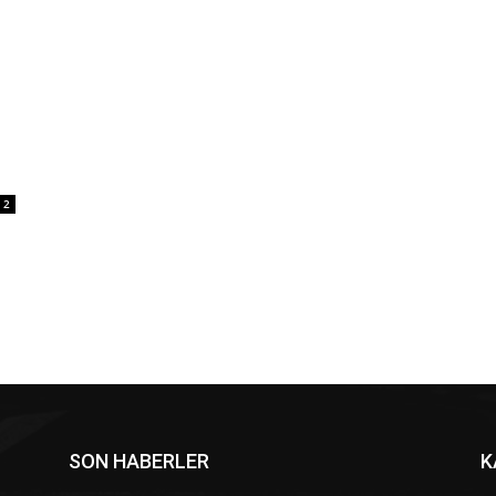
2
SON HABERLER
K