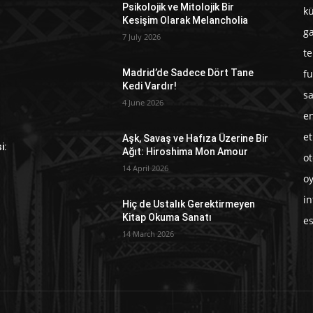
n
Psikolojik ve Mitolojik Bir
kü
Kesişim Olarak Melancholia
g
7 July 2026
te
fu
Madrid’de Sadece Dört Tane
Kedi Vardır!
e
sa
4 June 2026
en
et
Aşk, Savaş ve Hafıza Üzerine Bir
i:
Ağıt: Hiroshima Mon Amour
o
14 April 2026
o
in
Hiç de Ustalık Gerektirmeyen
Kitap Okuma Sanatı
e
14 March 2026